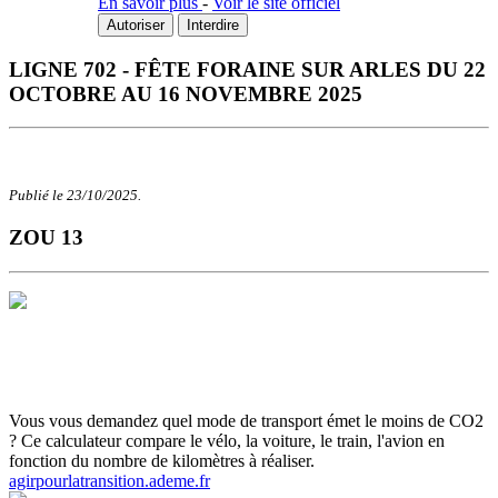
En savoir plus
-
Voir le site officiel
Autoriser
Interdire
LIGNE 702 - FÊTE FORAINE SUR ARLES DU 22
OCTOBRE AU 16 NOVEMBRE 2025
Publié le 23/10/2025.
ZOU 13
Horaires et Plans
Gamme tarifaire
Ou s'informer
Carte scolaire
Actualités et infos flash
Inscrivez-vous aux infos flash
Calculette
ADEME
Vous vous demandez quel mode de transport émet le moins de CO2
? Ce calculateur compare le vélo, la voiture, le train, l'avion en
fonction du nombre de kilomètres à réaliser.
agirpourlatransition.ademe.fr