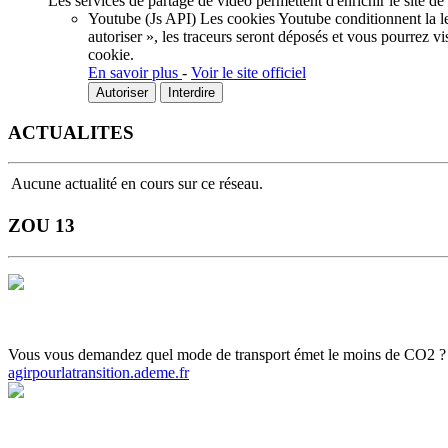
Les services de partage de vidéo permettent d'enrichir le site de
Youtube (Js API)
Les cookies Youtube conditionnent la lec
autoriser », les traceurs seront déposés et vous pourrez vi
cookie.
En savoir plus
-
Voir le site officiel
Autoriser
Interdire
ACTUALITES
Aucune actualité en cours sur ce réseau.
ZOU 13
Horaires et Plans
Gamme tarifaire
Ou s'informer
Carte scolaire
Actuali
Vous vous demandez quel mode de transport émet le moins de CO2 ? Ce c
agirpourlatransition.ademe.fr