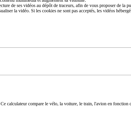
 contenu multimédia et augmentent sa visibilité.
ture de ses vidéos au dépôt de traceurs, afin de vous proposer de la pub
sualiser la vidéo. Si les cookies ne sont pas acceptés, les vidéos héberg
tés et infos flash
Inscrivez-vous aux infos flash
Calculette ADEME
alculateur compare le vélo, la voiture, le train, l'avion en fonction d