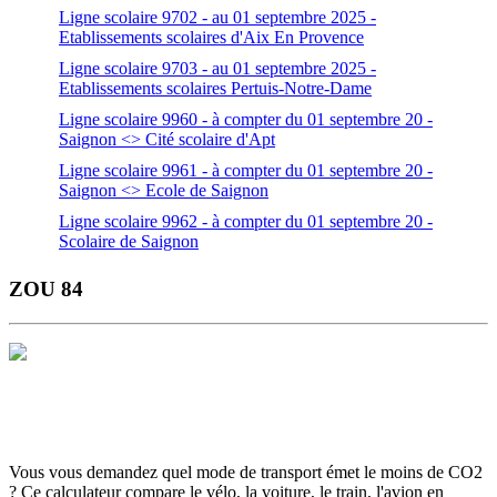
Ligne scolaire 9702 - au 01 septembre 2025 -
Etablissements scolaires d'Aix En Provence
Ligne scolaire 9703 - au 01 septembre 2025 -
Etablissements scolaires Pertuis-Notre-Dame
Ligne scolaire 9960 - à compter du 01 septembre 20 -
Saignon <> Cité scolaire d'Apt
Ligne scolaire 9961 - à compter du 01 septembre 20 -
Saignon <> Ecole de Saignon
Ligne scolaire 9962 - à compter du 01 septembre 20 -
Scolaire de Saignon
ZOU 84
Horaires et Plans
Gamme Tarifaire
Ou s'informer
Carte scolaire
Actualités et infos flash
Inscrivez-vous aux infos flash
Calculette
ADEME
Votre ticket sur smartphone
Vous vous demandez quel mode de transport émet le moins de CO2
? Ce calculateur compare le vélo, la voiture, le train, l'avion en