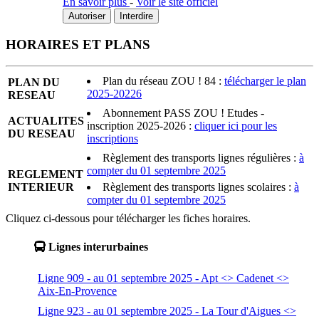
En savoir plus
-
Voir le site officiel
Autoriser
Interdire
HORAIRES ET PLANS
Plan du réseau ZOU ! 84 :
télécharger le plan
PLAN DU
2025-20226
RESEAU
Abonnement PASS ZOU ! Etudes -
ACTUALITES
inscription 2025-2026 :
cliquer ici pour les
DU RESEAU
inscriptions
Règlement des transports lignes régulières :
à
compter du 01 septembre 2025
REGLEMENT
INTERIEUR
Règlement des transports lignes scolaires :
à
compter du 01 septembre 2025
Cliquez ci-dessous pour télécharger les fiches horaires.
Lignes interurbaines
Ligne 909 - au 01 septembre 2025 - Apt <> Cadenet <>
Aix-En-Provence
Ligne 923 - au 01 septembre 2025 - La Tour d'Aigues <>