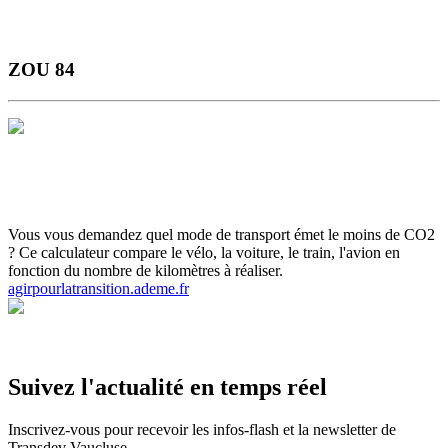
ZOU 84
Horaires et Plans
Gamme Tarifaire
Ou s'informer
Carte scolaire
Actualités et infos flash
Inscrivez-vous aux infos flash
Calculette
ADEME
Votre ticket sur smartphone
Vous vous demandez quel mode de transport émet le moins de CO2
? Ce calculateur compare le vélo, la voiture, le train, l'avion en
fonction du nombre de kilomètres à réaliser.
agirpourlatransition.ademe.fr
Suivez l'actualité en temps réel
Inscrivez-vous pour recevoir les infos-flash et la newsletter de
Transdev Vaucluse