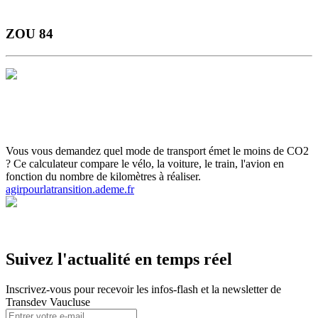
ZOU 84
Horaires et Plans
Gamme Tarifaire
Ou s'informer
Carte scolaire
Actualités et infos flash
Inscrivez-vous aux infos flash
Calculette
ADEME
Votre ticket sur smartphone
Vous vous demandez quel mode de transport émet le moins de CO2
? Ce calculateur compare le vélo, la voiture, le train, l'avion en
fonction du nombre de kilomètres à réaliser.
agirpourlatransition.ademe.fr
Suivez l'actualité en temps réel
Inscrivez-vous pour recevoir les infos-flash et la newsletter de
Transdev Vaucluse