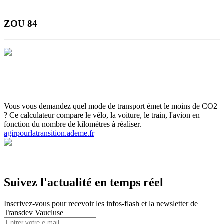
ZOU 84
Horaires et Plans
Gamme Tarifaire
Ou s'informer
Carte scolaire
Actualités et infos flash
Inscrivez-vous aux infos flash
Calculette
ADEME
Votre ticket sur smartphone
Vous vous demandez quel mode de transport émet le moins de CO2
? Ce calculateur compare le vélo, la voiture, le train, l'avion en
fonction du nombre de kilomètres à réaliser.
agirpourlatransition.ademe.fr
Suivez l'actualité en temps réel
Inscrivez-vous pour recevoir les infos-flash et la newsletter de
Transdev Vaucluse