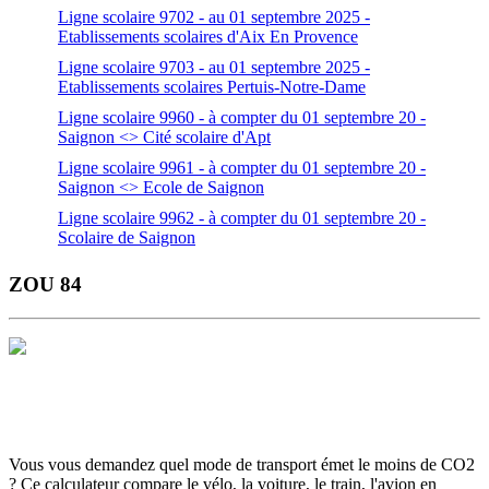
Ligne scolaire 9702 - au 01 septembre 2025 -
Etablissements scolaires d'Aix En Provence
Ligne scolaire 9703 - au 01 septembre 2025 -
Etablissements scolaires Pertuis-Notre-Dame
Ligne scolaire 9960 - à compter du 01 septembre 20 -
Saignon <> Cité scolaire d'Apt
Ligne scolaire 9961 - à compter du 01 septembre 20 -
Saignon <> Ecole de Saignon
Ligne scolaire 9962 - à compter du 01 septembre 20 -
Scolaire de Saignon
ZOU 84
Horaires et Plans
Gamme Tarifaire
Ou s'informer
Carte scolaire
Actualités et infos flash
Inscrivez-vous aux infos flash
Calculette
ADEME
Votre ticket sur smartphone
Vous vous demandez quel mode de transport émet le moins de CO2
? Ce calculateur compare le vélo, la voiture, le train, l'avion en