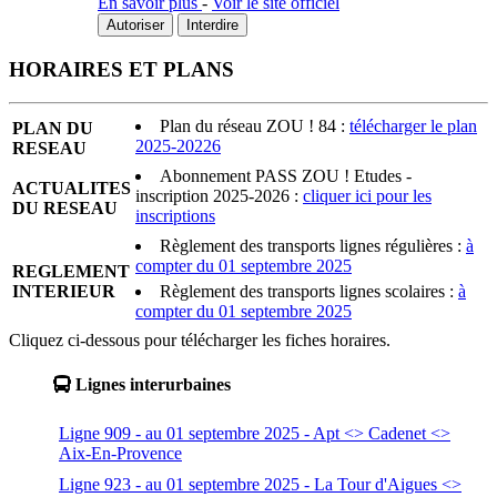
En savoir plus
-
Voir le site officiel
Autoriser
Interdire
HORAIRES ET PLANS
Plan du réseau ZOU ! 84 :
télécharger le plan
PLAN DU
2025-20226
RESEAU
Abonnement PASS ZOU ! Etudes -
ACTUALITES
inscription 2025-2026 :
cliquer ici pour les
DU RESEAU
inscriptions
Règlement des transports lignes régulières :
à
compter du 01 septembre 2025
REGLEMENT
INTERIEUR
Règlement des transports lignes scolaires :
à
compter du 01 septembre 2025
Cliquez ci-dessous pour télécharger les fiches horaires.
Lignes interurbaines
Ligne 909 - au 01 septembre 2025 - Apt <> Cadenet <>
Aix-En-Provence
Ligne 923 - au 01 septembre 2025 - La Tour d'Aigues <>